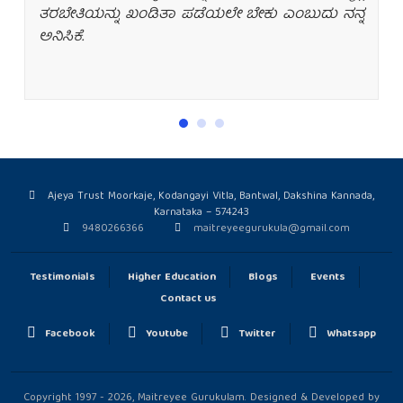
ಸ್ಥಾಪಿಸಬೇಕು. ದುಡ್ಡನ್ನು ಗಳಿಸುವುದು ಬರೀ ಯಾಂತ್ರಕತೆ.
ನಿಜವಾದ ಜೀವನಶೈಲಿಯನ್ನು ಬಯಸುವವರು ನಿಮ್ಮಲ್ಲಿ
ತರಬೇತಿಯನ್ನು ಖಂಡಿತಾ ಪಡೆಯಲೇ ಬೇಕು ಎಂಬುದು ನನ್ನ
ಅನಿಸಿಕೆ.
Ajeya Trust Moorkaje, Kodangayi Vitla, Bantwal, Dakshina Kannada,
Karnataka – 574243
9480266366
maitreyeegurukula@gmail.com
Testimonials
Higher Education
Blogs
Events
Contact us
Facebook
Youtube
Twitter
Whatsapp