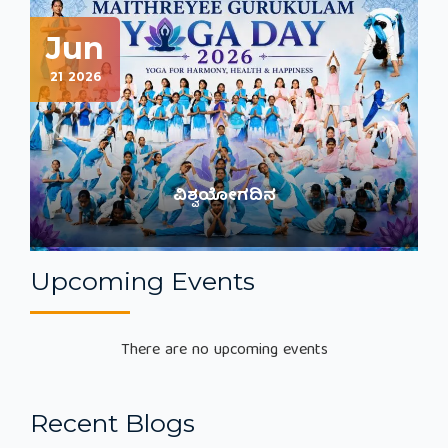
Jun
J
21
2026
17
Previous
Next
ವಿಶ್ವಯೋಗದಿನ
Upcoming Events
There are no upcoming events