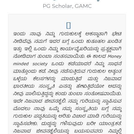
ಡಾ || ಪ್ರಿಯಾಂಕ ಶಾಂಡಿಲ್ಯ
PG Scholar
,
GAMC
ಇಂದು ನಾವು ನಿಮ್ಮ ಗುರುಕುಲಕ್ಕೆ ಅಕಸ್ಮಾತಾಗಿ ಭೇಟಿ
ನೀಡಿದೆವು. ನಮಗೆ ಇದರ ಬಗ್ಗೆ ಒಂದು ಕುತೂಹಲ ಖಂಡಿತ
ಇತ್ತು. ಇಲ್ಲಿ ಒಂದು ನಿಮ್ಮ ಕಾರ್ಯವೈಖರಿಯನ್ನು ಪ್ರತ್ಯಕ್ಷವಾಗಿ
ನೋಡಿದಾಗ ತುಂಬಾ ಸಂತಸವಾಯಿತು. ಈ ಕಾಲದ Money
minded society ಒಂದು ಕಡೆಯಾದರೆ ನಿಮ್ಮ ಸಾಧನೆ
ಮಾತ್ತೊಂದು ಕಡೆ. ನೀವು ನಡೆಸುತ್ತಿರುವ ಗುರುಕುಲ ಅತ್ಯಂತ
ಒಳ್ಳೆಯ ಕೆಲಸಗಳನ್ನು ಮಾಡುತ್ತಿದೆ ಮತ್ತು ನಿಜವಾದ
ಭಾರತೀಯ ಸಂಸ್ಕೃತಿ ಏನನ್ನು ಹೇಳುತ್ತಿದೆಯೋ ಅದನ್ನು
ನೀವು ಪಾಲಿಸುತ್ತಿದ್ದನ್ನು ಕಂಡು ತುಂಬಾ ಸಂತೋಷವಾಯಿತು.
ಇದೇ ನಿಜವಾದ ಜೀವನಶೈಲಿ. ನಮ್ಮ ಗುರಿಯನ್ನು ಸ್ಥಾಪಿಸುವ
ಮೊದಲು ನಾವು ಒಮ್ಮೆ ನಮ್ಮ ಸಂಸ್ಕೃತಿಯ ಬಗ್ಗೆ ನಮ್ಮ
ಗುರುಕುಲ ಪದ್ಧತಿಯನ್ನು ಅರಿತು ವಿಚಾರ ಮಾಡಿ ಗುರಿಯನ್ನು