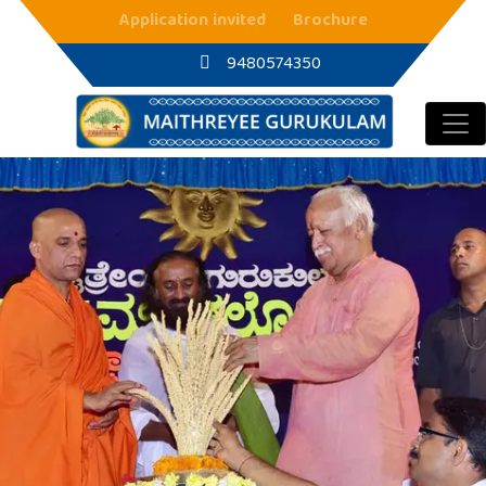
Main Navigation
Application invited
Brochure
9480574350